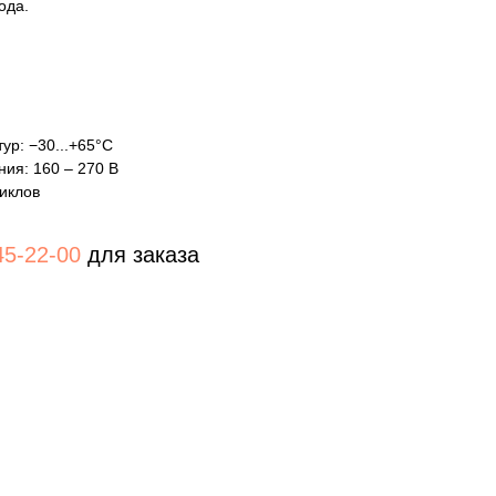
ода.
ур: −30...+65°С
ния: 160 – 270 В
циклов
45-22-00
для заказа