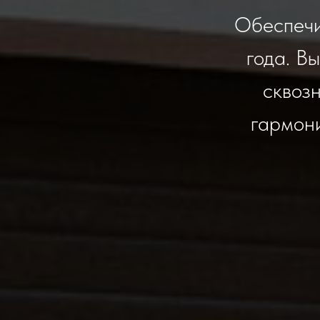
Обеспечи
года. В
сквоз
гармон