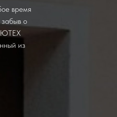
бое время
 забыв о
АЛЮТЕХ
нный из