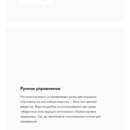
Ручное управление
На полотне ворот устанавливают ручку для подъема-
опускания, на массивных воротах — блок или цепной
редуктор. Ворота удобны в использовании: вес даже
габаритных конструкций оптимально сбалансирован
пружинами. Так, вы прилагаете минимальные усилия для
управления.